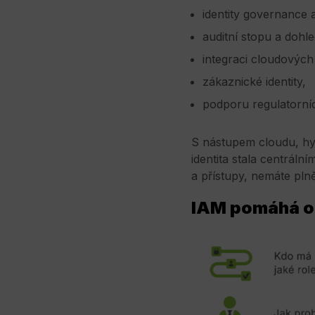
identity governance a
auditní stopu a dohl
integraci cloudových
zákaznické identity,
podporu regulatorní
S nástupem cloudu, hyb
identita stala centrál
a přístupy, nemáte plně
IAM pomáhá or