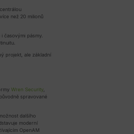
 centrálou
 více než 20 milionů
i i časovými pásmy.
inuitu.
bý projekt, ale základní
formy
Wren Security
,
 původně spravované
 možnost dalšího
dstavuje moderní
yužívajícím OpenAM