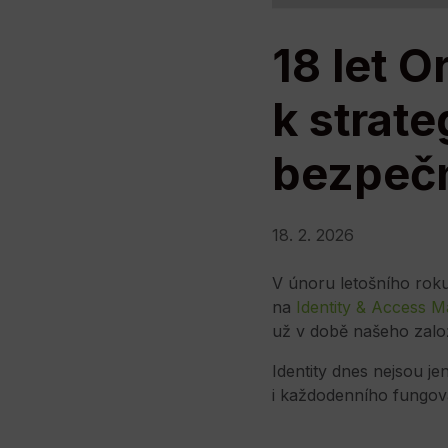
18 let 
k strat
bezpečn
18. 2. 2026
V únoru letošního roku
na
Identity & Access 
už v době našeho zalo
Identity dnes nejsou j
i každodenního fungová