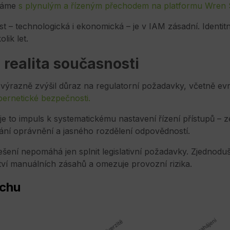
háme
s plynulým a řízeným přechodem na platformu Wren S
t – technologická i ekonomická – je v IAM zásadní. Identit
lik let.
a realita současnosti
 výrazně zvýšil důraz na regulatorní požadavky, včetně e
ernetické bezpečnosti.
e to impuls k systematickému nastavení řízení přístupů – 
vání oprávnění a jasného rozdělení odpovědností.
ení nepomáhá jen splnit legislativní požadavky. Zjednodu
ví manuálních zásahů a omezuje provozní rizika.
echu