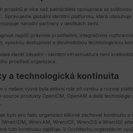
projektů je více než patnáctiletá spolupráce se světovou
C
. Spravujeme globální identitní platformu, která obsluhuje
a propojuje národní partnery v desítkách zemí.
govat napříč právními prostředími, integračními rozhraním
st, vysokou dostupnost a dlouhodobou technologickou kont
lasti identit zásadní – identitní infrastruktura není krátkodo
ího prostředí organizace.
y a technologická kontinuita
našem vývoji byla aktivní role při vzniku a rozvoji plat
en-source produkty OpenIDM, OpenAM a další technologie
.
oje bylo pro řadu organizací klíčové zachovat kontinuitu a
y (Wren:IDM, Wren:AM, Wren:ICF, Wren:DS a Wren:IG) pře
eré tuto kontinuitu zajišťuje. V Orchitechu organizacím v