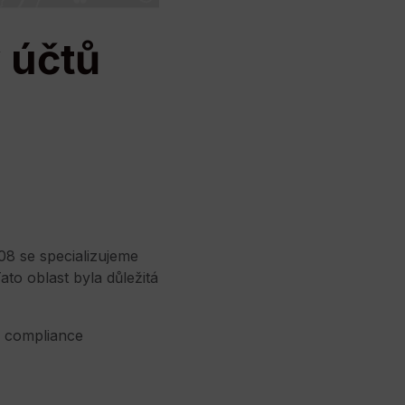
 účtů
08 se specializujeme
 Tato oblast byla důležitá
, compliance