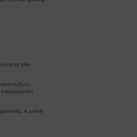
univerzit přes
cesní kulturu.
 transparentní
nagementu. A právě