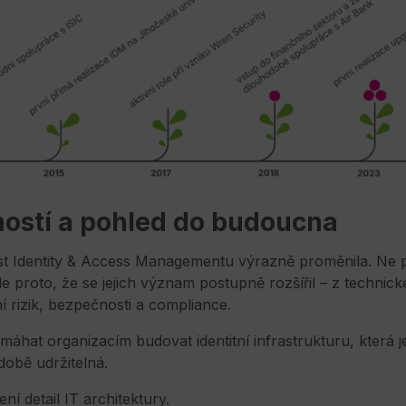
ností a pohled do budoucna
st Identity & Access Managementu výrazně proměnila. Ne pr
ale proto, že se jejich význam postupně rozšířil – z technic
ní rizik, bezpečnosti a compliance.
máhat organizacím budovat identitní infrastrukturu, která 
době udržitelná.
ní detail IT architektury.