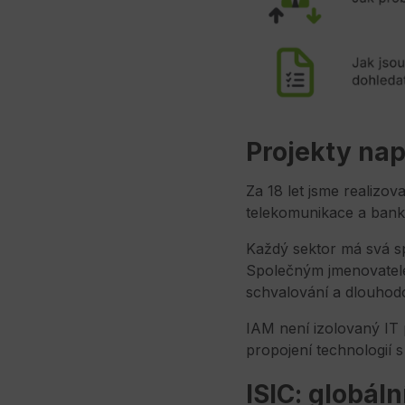
Projekty nap
Za 18 let jsme realizova
telekomunikace a banko
Každý sektor má svá spec
Společným jmenovatele
schvalování a dlouhodo
IAM není izolovaný IT 
propojení technologií 
ISIC
: globáln