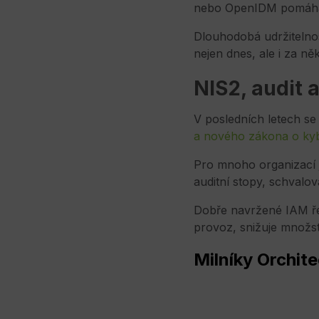
nebo OpenIDM pomá
Dlouhodobá udržitelnos
nejen dnes, ale i za něko
NIS2, audit 
V posledních letech se
a nového zákona o kyb
Pro mnoho organizací j
auditní stopy, schvalo
Dobře navržené IAM řeš
provoz, snižuje množst
Milníky Orchit