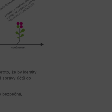
oto, že by identity
ké správy účtů do
je bezpečná,