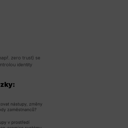
př. zero trust) se
trolou identity
zky: