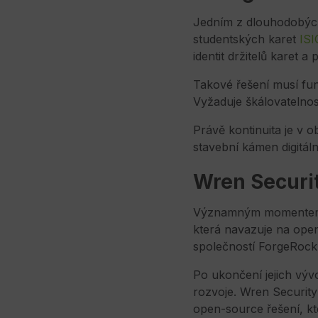
Jedním z dlouhodobých 
studentských karet
ISI
identit držitelů karet 
Takové řešení musí fun
Vyžaduje škálovatelno
Právě kontinuita je v ob
stavební kámen digitáln
Wren Securit
Významným momentem v 
která navazuje na op
společností ForgeRock
Po ukončení jejich výv
rozvoje. Wren Securit
open-source řešení, kt