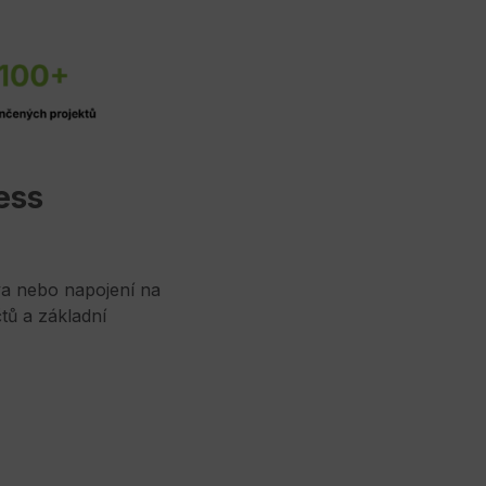
ess
va nebo napojení na
tů a základní