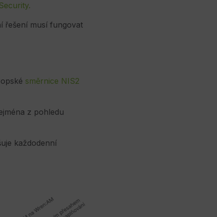
ecurity.
ní řešení musí fungovat
vropské
směrnice NIS2
zejména z pohledu
šuje každodenní