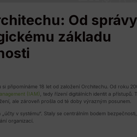
Orchitechu: Od správy
egickému základu
osti
 si připomínáme 18 let od založení Orchitechu. Od roku 20
Management (IAM)
, tedy řízení digitálních identit a přístupů.
žení, ale zároveň prošla od té doby výrazným posunem.
en „účty v systému“. Staly se centrálním bodem bezpečnosti
ní organizací.