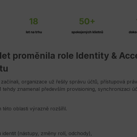
 let proměnila role Identity & Acc
tu
začínali, organizace už řešily správu účtů, přístupová prá
 tehdy znamenal především provisioning, synchronizaci úč
této oblasti výrazně rozšířil.
u identit (nástupy, změny rolí, odchody),